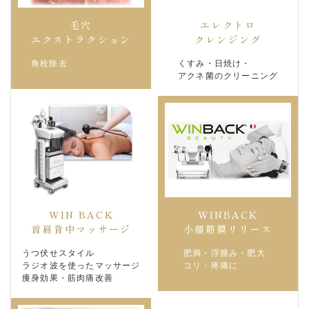
エレクトロ
毛穴
エクストラクション
クレンジング
角栓除去
くすみ・日焼け・
アクネ菌のクリーニング
WIN BACK
WINBACK
首肩背中マッサージ
小顔筋膜リリース
うつ伏せスタイル
肥満・浮腫み・肥大
ラジオ波を使ったマッサージ
コリ・疼痛に
痩身効果・筋肉痛改善