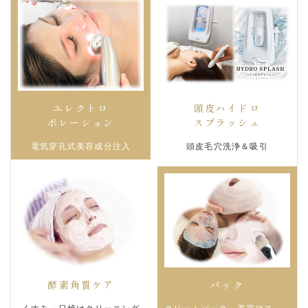
エレクトロ
頭皮ハイドロ
ポレーション
スプラッシュ
電気穿孔式美容成分注入
頭皮毛穴洗浄＆吸引
酵素角質ケア
パック