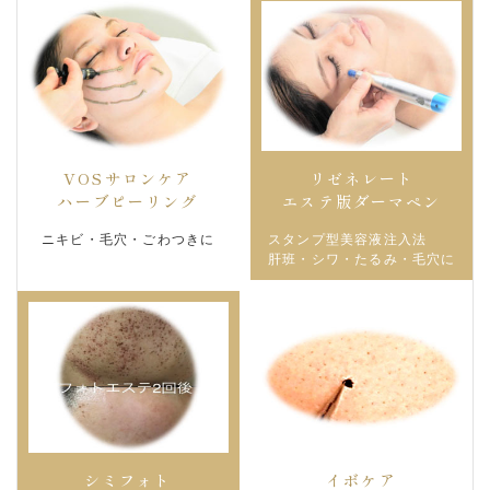
VOSサロンケア
リゼネレート
エステ版ダーマペン
ハーブピーリング
スタンプ型美容液注入法
ニキビ・毛穴・ごわつきに
肝班・シワ・たるみ・毛穴に
シミフォト
イボケア