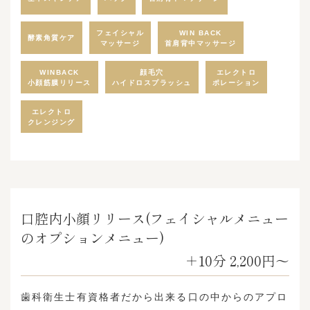
フェイシャル
WIN BACK
酵素角質ケア
マッサージ
​​​​​​​首肩背中マッサージ
WINBACK
エレクトロ
顔毛穴
小顔筋膜リリース
ハイドロスプラッシュ
ポレーション
エレクトロ
クレンジング
口腔内小顔リリース(フェイシャルメニュー
のオプションメニュー)
＋10分 2,200円〜
歯科衛生士有資格者だから出来る口の中からのアプロ