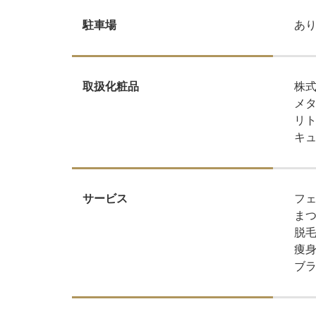
あ
駐車場
株
取扱化粧品
メ
リ
​​​
フ
サービス
ま
脱
痩
ブ