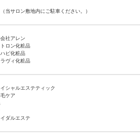
り（当サロン敷地内にご駐車ください。）
式会社アレン
タトロン化粧品
トハピ化粧品
​​​​キュラヴィ化粧品
ェイシャルエステティック
つ毛ケア
毛
身
ライダルエステ